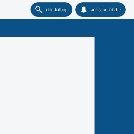
chiediallapp
archivionotifiche